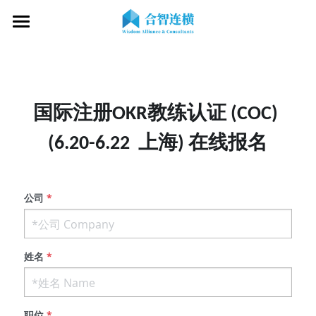
×
博客分类
首页
新闻动态
关于我们
最新洞见
国际注册OKR教练认证 (COC) 
专业服务
关于我们
(6.20-6.22  上海) 在线报名
OKR专家
OKR教练认证
OKR服务体系
战略伙伴
OKR系统落地陪跑
学习资源
了解COC
公司
*
客户见证
OKR战略解码
OKR证书查询
新闻动态
专家视频
OKR工作坊/定制培训
专业书籍
搜索
姓名
*
OKR教练认证/训战
在线课程
现在预约
经营分析会
最新洞见
职位
*