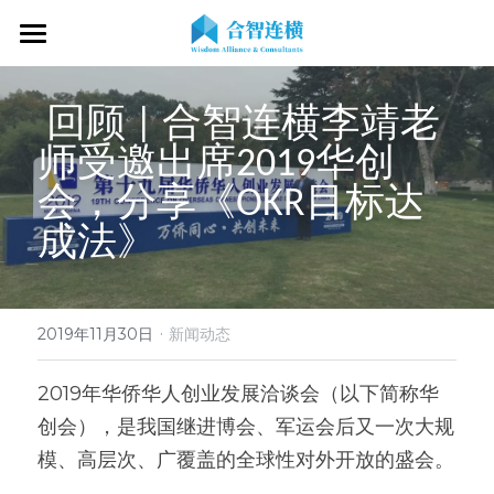
首页
 回顾 | 合智连横李靖老
关于我们
师受邀出席2019华创
专业服务
关于我们
会，分享《OKR目标达
OKR专家
OKR教练认证
OKR服务体系
成法》 
战略伙伴
OKR系统落地陪跑
学习资源
了解COC
客户见证
OKR战略解码
OKR证书查询
·
新闻动态
专家视频
2019年11月30日
新闻动态
OKR工作坊/定制培训
专业书籍
搜索
2019年华侨华人创业发展洽谈会（以下简称华
创会），是我国继进博会、军运会后又一次大规
OKR教练认证/训战
在线课程
现在预约
模、高层次、广覆盖的全球性对外开放的盛会。
经营分析会
最新洞见