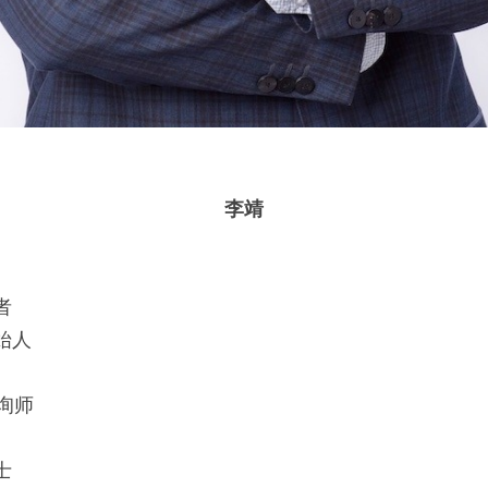
李靖
者
始人
询师
士