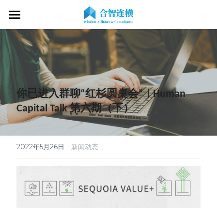
首页
关于我们
专业服务
关于我们
你已进入群聊“红杉圆桌会” | Human 
OKR专家
OKR教练认证
OKR服务体系
Capital Talk 第六期（下）
战略伙伴
OKR系统落地陪跑
学习资源
了解COC
客户见证
OKR战略解码
OKR证书查询
·
新闻动态
专家视频
2022年5月26日
新闻动态
OKR工作坊/定制培训
专业书籍
搜索
OKR教练认证/训战
在线课程
现在预约
经营分析会
最新洞见