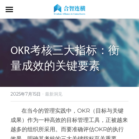
首页
关于我们
OKR考核三大指标：衡
专业服务
关于我们
量成效的关键要素
OKR专家
OKR教练认证
OKR服务体系
战略伙伴
OKR系统落地陪跑
学习资源
了解COC
客户见证
OKR战略解码
OKR证书查询
·
新闻动态
专家视频
2025年7月15日
最新洞见
OKR工作坊/定制培训
专业书籍
搜索
       在当今的管理实践中，OKR（目标与关键
成果）作为一种高效的目标管理工具，正被越来
OKR教练认证/训战
在线课程
现在预约
越多的组织所采用。而要准确评估OKR的执行
经营分析会
最新洞见
效果，明确其考核的三大关键指标至关重要。