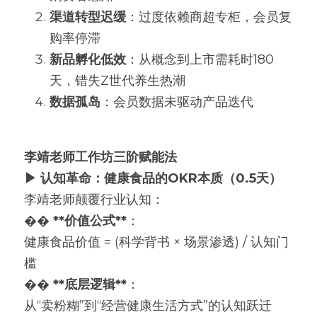
渠道转型迟缓
：过度依赖商超专柜，会员复
购率停滞
新品孵化低效
：从概念到上市需耗时180
天，错失Z世代养生热潮
数据孤岛
：会员数据未驱动产品迭代
李靖老师工作坊三阶赋能法
▶
认知革命：健康食品的OKR本质（0.5天）
李靖老师颠覆行业认知：
�� 
**价值公式**
：
健康食品价值 = (科学背书 × 场景渗透) / 认知门
槛
�� 
**底层逻辑**
：
从“卖粉糊”到“经营健康生活方式”的认知跃迁