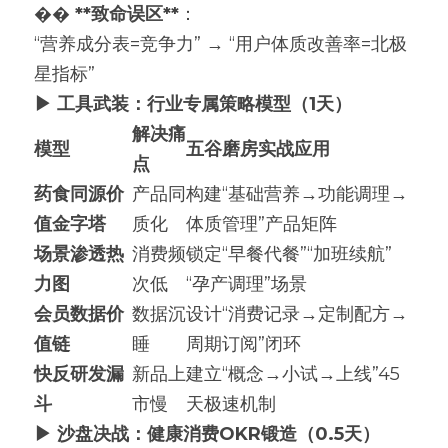
�� 
**致命误区**
：
“营养成分表=竞争力” → “用户体质改善率=北极
星指标”
▶
工具武装：行业专属策略模型（1天）
解决痛
模型
五谷磨房实战应用
点
药食同源价
产品同
构建“基础营养→功能调理→
值金字塔
质化
体质管理”产品矩阵
场景渗透热
消费频
锁定“早餐代餐”“加班续航”
力图
次低
“孕产调理”场景
会员数据价
数据沉
设计“消费记录→定制配方→
值链
睡
周期订阅”闭环
快反研发漏
新品上
建立“概念→小试→上线”45
斗
市慢
天极速机制
▶
沙盘决战：健康消费OKR锻造（0.5天）