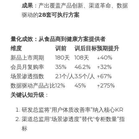
成果
：产出覆盖产品创新、渠道革命、数据
驱动的
28套可执行方案
量化成效：从食品商到健康方案提供者
维度
训前
训后目标
预期提升
新品上市周期
180天
108天
↓40%
会员月复购率
35%
46.2%
↑32%
场景渗透指数
2.1个/人
3.5个/人
↑67%
数据驱动产品占比
12%
45%
↑275%
关键认知升级
：
研发总监将“用户体质改善率”纳入核心KR
渠道总监用“场景渗透度”替代“专柜数量”指
标