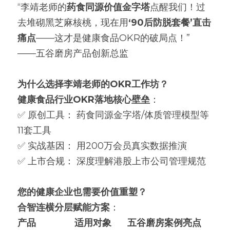
“李靖老师的
药食同源价值金字塔
点醒我们！过
去堆砌黑芝麻核桃，现在用
‘90后防脱套餐’直击
痛点
——这才是健康食品OKR的破局点！”
——五谷磨房产品创新总监
为什么选择李靖老师的OKR工作坊？
健康食品行业OKR落地核心壁垒
：
✅ 原创工具： 药食同源金字塔/体质管理模型等
11套工具
✅ 实战基因： 用200万会员真实数据推演
✅ 上市合规： 深度理解港股上市公司管理规范
您的健康企业也需要价值重塑？
合智连横分层赋能方案
：
产品
适用对象
五谷磨房案例亮点