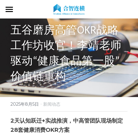
首页
五谷磨房高管OKR战略
关于我们
工作坊收官！李靖老师
专业服务
关于我们
驱动“健康食品第一股”
OKR专家
OKR教练认证
OKR服务体系
价值链重构
战略伙伴
OKR系统落地陪跑
学习资源
了解COC
客户见证
OKR战略解码
OKR证书查询
新闻动态
专家视频
·
2025年8月5日
新闻动态
OKR工作坊/定制培训
专业书籍
搜索
2天认知跃迁+实战推演，中高管团队现场制定
OKR教练认证/训战
在线课程
现在预约
28套健康消费OKR方案
经营分析会
最新洞见