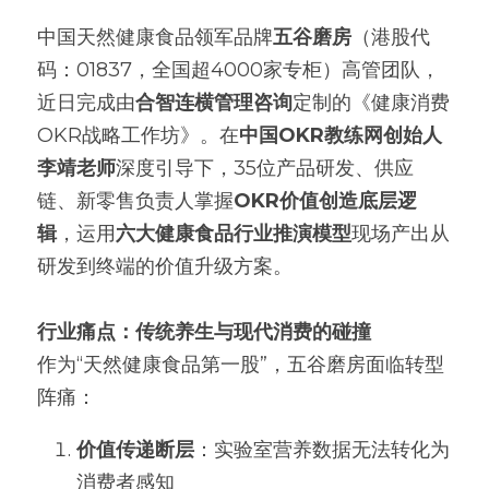
中国天然健康食品领军品牌
五谷磨房
（港股代
高质量复盘
码：01837，全国超4000家专柜）高管团队，
近日完成由
合智连横管理咨询
定制的《健康消费
OKR战略工作坊》。在
中国OKR教练网创始人
李靖老师
深度引导下，35位产品研发、供应
链、新零售负责人掌握
OKR价值创造底层逻
辑
，运用
六大健康食品行业推演模型
现场产出从
研发到终端的价值升级方案。
行业痛点：传统养生与现代消费的碰撞
作为“天然健康食品第一股”，五谷磨房面临转型
阵痛：
价值传递断层
：实验室营养数据无法转化为
消费者感知