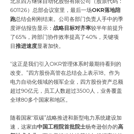
北京四方继保自动化股份有限公司（股票代码：
601126）总部会议室里，最后一场
OKR落地陪
高质量复盘
跑
总结会刚刚结束。公司各部门负责人手中的季
度评估报告显示：
战略目标对齐率
较半年前提升
了65%，跨部门协作效率提高了40%，关键项
目
推进速度
显著加快。
“这正是我们引入OKR管理体系时最期待看到的
改变。”四方股份高管在总结会上表示18。作为
电力自动化领域的领军企业，四方股份资产总额
超过90亿元，员工人数超过3500人，业务覆盖
全球80多个国家和地区。
随着国家“双碳”战略推进和新型电力系统建设加
速，这家由
中国工程院首批院士
杨奇逊创办的
高