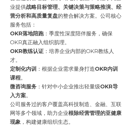
业提供
战略目标管理
、
关键决策与策略推演
、
经
营分析
和
高质量复盘
的整合解决方案。公司核心
服务包括：
OKR落地陪跑
：季度性深度陪伴服务，确保
OKR真正融入组织肌理。
OKR教练认证
：培养企业内部的OKR教练人
才。
定制化内训
：根据企业需求量身打造
OKR内训
课程
。
微咨询服务
：针对中小企业推出轻量级
OKR导
入方案
。
公司服务过的客户覆盖高科技制造、金融、互联
网等多个领域，助力企业
根除经营管理的亚健康
现象
，构建健康组织生态。