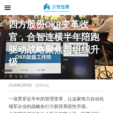
首页
四方股份OKR变革收
关于我们
官，合智连横半年陪跑
专业服务
关于我们
驱动战略聚焦与组织升
OKR专家
OKR教练认证
OKR服务体系
级
战略伙伴
OKR系统落地陪跑
学习资源
了解COC
客户见证
OKR战略解码
OKR证书查询
新闻动态
专家视频
·
2026年5月9日
新闻动态
OKR工作坊/定制培训
专业书籍
搜索
一场贯穿近半年的管理变革，让这家电力自动化
OKR教练认证/训战
在线课程
现在预约
领军企业的战略执行力获得系统性升级。
经营分析会
最新洞见