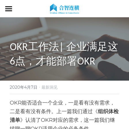
首页
关于我们
OKR工作法| 企业满足这
专业服务
关于我们
6点，才能部署OKR
OKR专家
OKR教练认证
OKR服务体系
战略伙伴
OKR系统落地陪跑
学习资源
了解COC
客户见证
OKR战略解码
OKR证书查询
·
新闻动态
专家视频
2020年4月7日
最新洞见
OKR工作坊/定制培训
专业书籍
搜索
OKR能否适合一个企业，一是看有没有需求，
二是看有没有条件。上一篇我们通过《
组织体检
OKR教练认证/训战
在线课程
现在预约
清单
》认清了OKR对应的需求，这一篇我们继
经营分析会
最新洞见
续聊一聊OKR适用企业的必备条件。