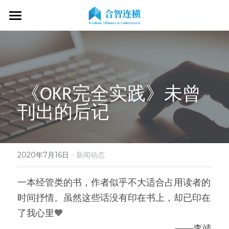
首页
关于我们
专业服务
关于我们
 《OKR完全实践》未曾
OKR专家
OKR教练认证
OKR服务体系
刊出的后记 
战略伙伴
OKR系统落地陪跑
学习资源
了解COC
客户见证
OKR战略解码
OKR证书查询
·
新闻动态
专家视频
2020年7月16日
新闻动态
OKR工作坊/定制培训
专业书籍
搜索
一本经管类的书，作者似乎不大适合占用读者的
时间抒情。虽然这些话没有印在书上，却已印在
OKR教练认证/训战
在线课程
现在预约
了我心里🧡
经营分析会
最新洞见
——李靖