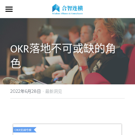
首页
关于我们
OKR落地不可或缺的角
专业服务
关于我们
色
OKR专家
OKR教练认证
OKR服务体系
战略伙伴
OKR系统落地陪跑
学习资源
了解COC
客户见证
OKR战略解码
OKR证书查询
·
新闻动态
专家视频
2022年6月28日
最新洞见
OKR工作坊/定制培训
专业书籍
搜索
OKR教练认证/训战
在线课程
现在预约
经营分析会
最新洞见