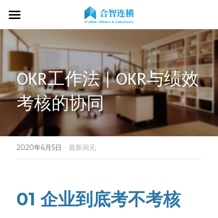
首页
关于我们
OKR工作法 | OKR与绩效
专业服务
关于我们
考核的协同
OKR专家
OKR教练认证
OKR服务体系
战略伙伴
OKR系统落地陪跑
学习资源
了解COC
客户见证
OKR战略解码
OKR证书查询
·
新闻动态
专家视频
2020年6月5日
最新洞见
OKR工作坊/定制培训
专业书籍
搜索
OKR教练认证/训战
在线课程
01 企业到底考不考核
现在预约
经营分析会
最新洞见