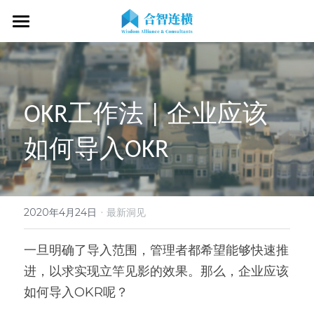
首页
关于我们
OKR工作法 | 企业应该
专业服务
关于我们
如何导入OKR
OKR专家
OKR教练认证
OKR服务体系
战略伙伴
OKR系统落地陪跑
学习资源
了解COC
客户见证
OKR战略解码
OKR证书查询
·
新闻动态
专家视频
2020年4月24日
最新洞见
OKR工作坊/定制培训
专业书籍
搜索
一旦明确了导入范围，管理者都希望能够快速推
进，以求实现立竿见影的效果。那么，企业应该
OKR教练认证/训战
在线课程
现在预约
如何导入OKR呢？
经营分析会
最新洞见