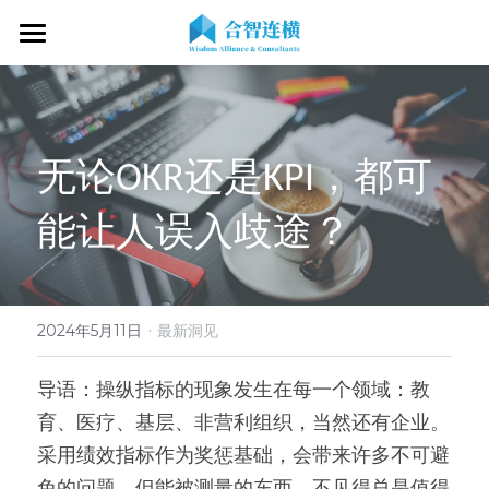
首页
关于我们
无论OKR还是KPI，都可
专业服务
关于我们
能让人误入歧途？
OKR专家
OKR教练认证
OKR服务体系
战略伙伴
OKR系统落地陪跑
学习资源
了解COC
客户见证
OKR战略解码
OKR证书查询
·
新闻动态
专家视频
2024年5月11日
最新洞见
OKR工作坊/定制培训
专业书籍
搜索
导语：操纵指标的现象发生在每一个领域：教
育、医疗、基层、非营利组织，当然还有企业。
OKR教练认证/训战
在线课程
现在预约
采用绩效指标作为奖惩基础，会带来许多不可避
经营分析会
最新洞见
免的问题。但能被测量的东西，不见得总是值得