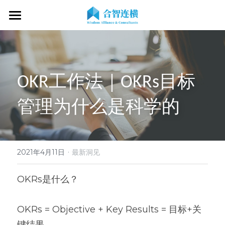
首页
关于我们
OKR工作法｜OKRs目标
专业服务
关于我们
管理为什么是科学的
OKR专家
OKR教练认证
OKR服务体系
战略伙伴
OKR系统落地陪跑
学习资源
了解COC
客户见证
OKR战略解码
OKR证书查询
·
新闻动态
专家视频
2021年4月11日
最新洞见
OKR工作坊/定制培训
专业书籍
搜索
OKRs是什么？
OKR教练认证/训战
在线课程
现在预约
OKRs = Objective + Key Results = 目标+关
经营分析会
最新洞见
键结果。