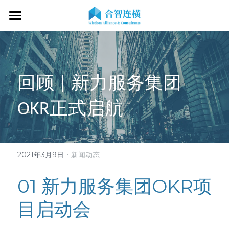
首页
关于我们
回顾 | 新力服务集团
专业服务
关于我们
OKR正式启航
OKR专家
OKR教练认证
OKR服务体系
战略伙伴
OKR系统落地陪跑
学习资源
了解COC
客户见证
OKR战略解码
OKR证书查询
·
新闻动态
专家视频
2021年3月9日
新闻动态
OKR工作坊/定制培训
专业书籍
搜索
01 新力服务集团OKR项
OKR教练认证/训战
在线课程
目启动会
现在预约
经营分析会
最新洞见