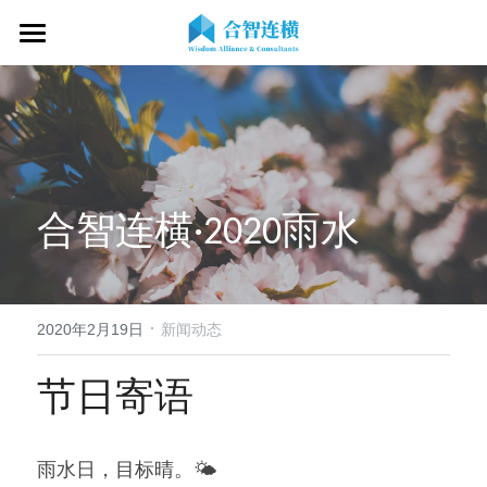
首页
关于我们
专业服务
关于我们
合智连横·2020雨水
OKR专家
OKR教练认证
OKR服务体系
战略伙伴
OKR系统落地陪跑
学习资源
了解COC
客户见证
OKR战略解码
OKR证书查询
·
新闻动态
专家视频
2020年2月19日
新闻动态
OKR工作坊/定制培训
专业书籍
搜索
节日寄语
OKR教练认证/训战
在线课程
现在预约
雨水日，目标晴。🌤
经营分析会
最新洞见