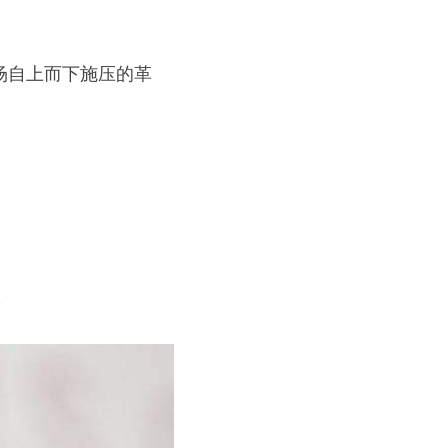
场自上而下施压的革
R