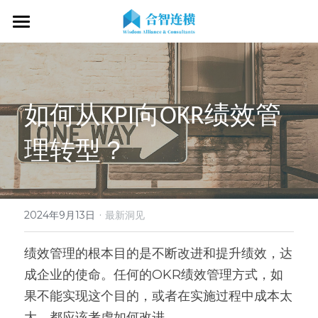
首页
关于我们
如何从KPI向OKR绩效管
专业服务
关于我们
理转型？
OKR专家
OKR教练认证
OKR服务体系
战略伙伴
OKR系统落地陪跑
学习资源
了解COC
客户见证
OKR战略解码
OKR证书查询
·
新闻动态
专家视频
2024年9月13日
最新洞见
OKR工作坊/定制培训
专业书籍
搜索
绩效管理的根本目的是不断改进和提升绩效，达
成企业的使命。任何的OKR绩效管理方式，如
OKR教练认证/训战
在线课程
现在预约
果不能实现这个目的，或者在实施过程中成本太
经营分析会
最新洞见
大，都应该考虑如何改进。