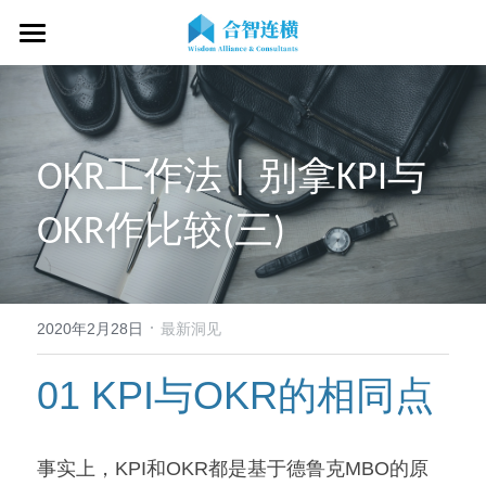
首页
关于我们
OKR工作法 | 别拿KPI与
专业服务
关于我们
OKR作比较(三)
OKR专家
OKR教练认证
OKR服务体系
战略伙伴
OKR系统落地陪跑
学习资源
了解COC
客户见证
OKR战略解码
OKR证书查询
·
新闻动态
专家视频
2020年2月28日
最新洞见
OKR工作坊/定制培训
专业书籍
搜索
01 KPI与OKR的相同点
OKR教练认证/训战
在线课程
现在预约
事实上，KPI和OKR都是基于德鲁克MBO的原
经营分析会
最新洞见