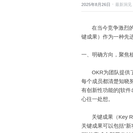
·
2025年8月26日
最新洞见
       在当今竞争激烈的商业环境中，团队效率的提升成为组织成功的关键因素之一。OKR（目标与关
键成果）作为一种先
一、明确方向，聚焦
       OKR为团队提供了清晰明确的方向。目标（Objective）犹如灯塔，照亮了团队前进的道路，让
每个成员都清楚知晓
有创新性功能的[软件
心往一处想。
       关键成果（Key Results）则是将大目标细化为具体、可衡量的里程碑。以上述软件团队为例，
关键成果可以包括“新功