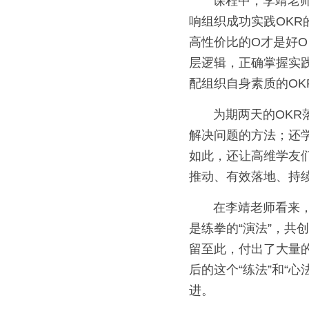
       课程中，李靖老师系统阐释了OKR的核心本质，明确了制定有效OKR的步骤和成果，分析了影
响组织成功实践OKR
高性价比的O才是好O
层逻辑，正确掌握实
配组织自身素质的OK
       为期两天的OKR落地课程，使得高维学友们不仅洞察0KR底层逻辑，掌握甄别判断OKR及创造性
解决问题的方法；还学
如此，还让高维学友
推动、有效落地、持续
       在李靖老师看来，OKR和练拳是一样的道理，有演法、用法、练法和心法。如果O和KR的范式
是练拳的“演法”，共
留至此，付出了大量
后的这个“练法”和“
进。