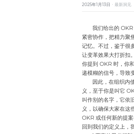
·
2025年1月13日
最新洞见
       我们给出的 OKR 的定义如下：OKR 是一套严密的思考框架和持续的纪律要求，旨在确保员工
紧密协作，把精力聚
记忆。不过，鉴于很
让变革效果大打折扣。
你提到 OKR 时，
递模糊的信号，导致
       因此，在组织内使用一致的 OKR 术语和概念定义尤为重要。我们推荐你使用本书所给出的定
义，至于你是叫它 O
叫作别的名字，它依
义，以确保大家在这
OKR 或任何新的
回到我们的定义上，