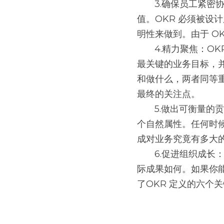
       3.确保员工紧密协作：我们都非常清楚跨团队协作的重要性，以及团队在促成组织成功中的价
值。OKR 必须被设
明性来做到。由于 O
       4.精力聚焦：OKR 不是，也不应被当成是一张待完成的任务清单。OKR 的主要目的是用于识别
最关键的业务目标，
和做什么，两者同等重
最终的关注点。
       5.做出可衡量的贡献：正如我们即将解释的那样，KR 通常（几乎完全）是定量的，这是它的一
个自然属性。任何时候
成对业务究竟有多大
       6.促进组织成长：判断 OKR 成功与否的最终标准，还是要用结果说话，看你的目标所取得的实
际成果如何。如果你能
了OKR 定义的六个