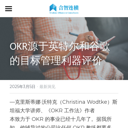
首页
关于我们
OKR源于英特尔和谷歌
专业服务
关于我们
的目标管理利器评价
OKR专家
OKR教练认证
OKR服务体系
战略伙伴
OKR系统落地陪跑
学习资源
了解COC
客户见证
OKR战略解码
OKR证书查询
·
新闻动态
专家视频
2025年3月5日
最新洞见
OKR工作坊/定制培训
专业书籍
搜索
—克里斯蒂娜·沃特克（Christina Wodtke）斯
坦福大学讲师、《OKR 工作法》作者
OKR教练认证/训战
在线课程
现在预约
本致力于 OKR 的事业已经十几年了。据我所
经营分析会
最新洞见
知，他辅导过的公司比任何 OKR 教练都要多。