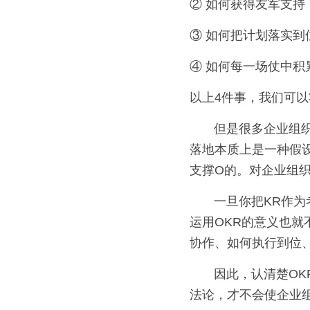
② 如何获得友军支持
③ 如何把计划落实到
④ 如何每一场仗中积
以上4件事，我们可以
       但是很多企业组织依旧错误地使用了OKR，有的企业将OKR中的KR直接作为考核的输入。OKR
落地本质上是一种假设
支撑O的。对企业组织
       一旦你把KR作为考核依据，员工的积极性就会降低，如此一来，OKR就只是换了个壳子的KPI，
运用OKR的意义也就
协作、如何执行到位
       因此，认清楚OKR的本质，对于我们正确的使用OKR有决定性的作用。让正确的认知论决定方
法论，才不会使企业组