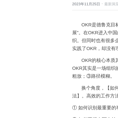
·
2023年11月25日
最新洞
       OKR是德鲁克目标管理的创新发展，其中目标O指的是“要事”，关键结果KR是指“可衡量的进
展”。在OKR进入中
织。但同时也有很多企
实践了OKR，却没有
       OKR的核心本质其实是价值创造。OKR是从根本上改变了人的思维和行为方式，所以我们常说
OKR其实是一场组织
粗放；③路径模糊。
       换个角度，【如何使用好OKR】可以理解为【如何使公司的每个人都掌握一套高效的工作方
法】。高效的工作方
① 如何识别最重要的