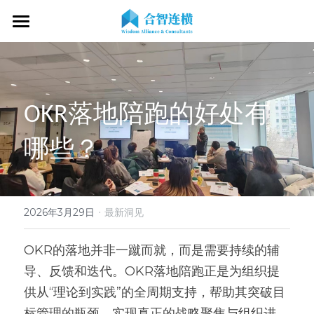
首页
关于我们
OKR落地陪跑的好处有
专业服务
关于我们
哪些？
OKR专家
OKR教练认证
OKR服务体系
战略伙伴
OKR系统落地陪跑
学习资源
了解COC
客户见证
OKR战略解码
OKR证书查询
·
新闻动态
专家视频
2026年3月29日
最新洞见
OKR工作坊/定制培训
专业书籍
搜索
OKR的落地并非一蹴而就，而是需要持续的辅
导、反馈和迭代。OKR落地陪跑正是为组织提
OKR教练认证/训战
在线课程
现在预约
供从“理论到实践”的全周期支持，帮助其突破目
经营分析会
最新洞见
标管理的瓶颈，实现真正的战略聚焦与组织进