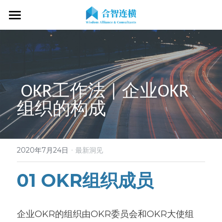
首页
关于我们
专业服务
关于我们
 OKR工作法 | 企业OKR
OKR专家
OKR教练认证
OKR服务体系
组织的构成 
战略伙伴
OKR系统落地陪跑
学习资源
了解COC
客户见证
OKR战略解码
OKR证书查询
·
新闻动态
专家视频
2020年7月24日
最新洞见
OKR工作坊/定制培训
专业书籍
搜索
01 OKR组织成员
OKR教练认证/训战
在线课程
现在预约
企业OKR的组织由OKR委员会和OKR大使组
经营分析会
最新洞见