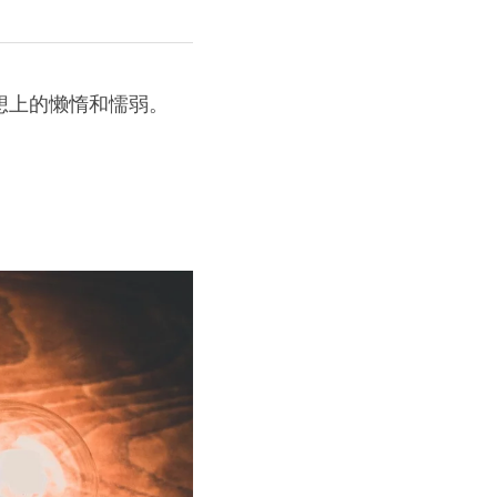
想上的懒惰和懦弱。