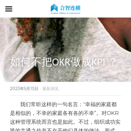
首页
关于我们
专业服务
关于我们
如何不把OKR做成KPI ？
OKR专家
OKR教练认证
OKR服务体系
战略伙伴
OKR系统落地陪跑
学习资源
了解COC
客户见证
OKR战略解码
OKR证书查询
·
新闻动态
专家视频
2023年5月13日
最新洞见
OKR工作坊/定制培训
专业书籍
搜索
       我们常听这样的一句名言：“幸福的家庭都
是相似的，不幸的家庭各有各的不幸”。对OKR
OKR教练认证/训战
在线课程
现在预约
这种管理系统而言也是如此。不过，组织成功实
经营分析会
最新洞见
践的共通之处并不在于他们具体的做法、形式、