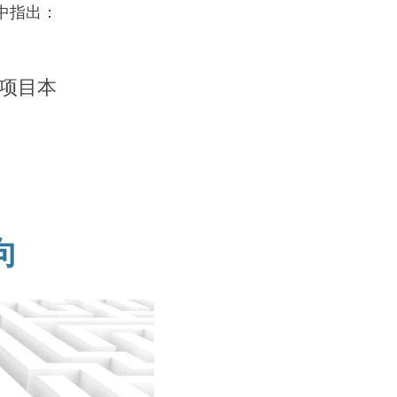
》中指出：
项目本
向