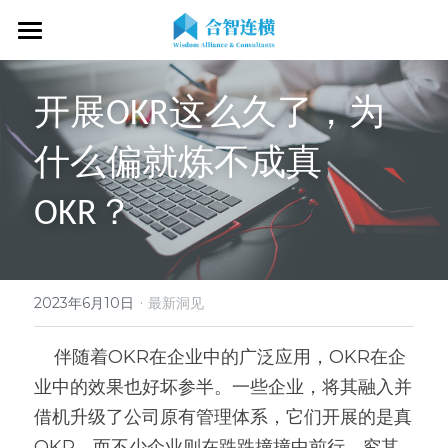
首页
开展OKR这么久了，为
关于我们
什么偏就炼不成真
专业服务
关于我们
OKR？
OKR专家
OKR教练认证
OKR服务体系
战略伙伴
OKR系统落地陪跑
学习资源
了解COC
客户见证
OKR战略解码
OKR证书查询
·
新闻动态
专家视频
2023年6月10日
最新洞见
OKR工作坊/定制培训
专业书籍
搜索
    伴随着OKR在企业中的广泛应用，OKR在企
业中的效果也好坏参半。一些企业，将其融入并
OKR教练认证/训战
在线课程
现在预约
借机升级了公司原有管理体系，它们开展的是真
经营分析会
最新洞见
OKR。而不少企业则在跌跌撞撞中前行。究其