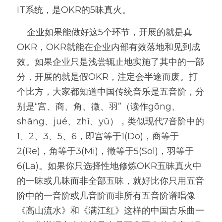
IT系统，是OKR的5昧真火。
    企业如果能做好这5个环节，开展的就是真
OKR，OKR就能在企业内部有效落地和见到成
效。如果企业只是浅尝辄止地实施了其中的一部
分，开展的就是假OKR，注定会半途而废。打
个比方，大家都知道中国传统音乐是五音阶，分
别是“宫、商、角、徵、羽”（读作gōng、
shāng、jué、zhǐ、yǔ），类似现代7音阶中的
1、2、3、5、6，即宫等于1(Do)，商等于
2(Re)，角等于3(Mi)，徵等于5(Sol)，羽等于
6(La)。如果你只选择性地修炼OKR五昧真火中
的一昧或几昧而非全部五昧，就好比你只用五音
阶中的一音阶或几音阶而非所有五音阶谱唱像
《高山流水》和《满江红》这样的中国古乐曲一