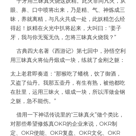
    子牙用三昧真火烧这妖精。此火非同凡火，从
眼、鼻、口中喷将出来，乃是精、气、神炼成三
昧，养就离精，与凡火共成一处，此妖精怎么经
得起！妖精在火光中扒将起来，大叫曰：“姜子
牙，我与你无冤无仇，怎将三昧真火烧我？”
    古典四大名著《西游记》第七回中，孙悟空利
用三昧真火将仙丹煅成一块，练就了金刚之躯：
太上老君即奏道：“那猴吃了蟠桃，饮了御酒，
又盗了仙丹。我那五壶丹，有生有熟，被他都吃
在肚里，运用三昧火，锻成一块，所以浑做金钢
之躯，急不能伤。”
    借用一下神话传说里的“三昧真火”做个类比，
对那些希望修炼真OKR的企业来说，OKR制
定、OKR使能、OKR复盘、OKR文化、OKR 