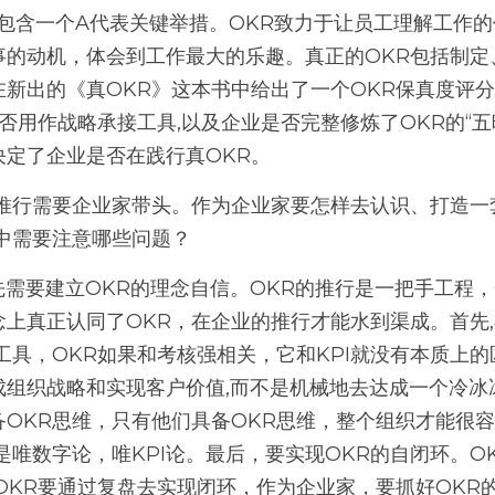
包含一个A代表关键举措。OKR致力于让员工理解工作
事的动机，体会到工作最大的乐趣。真正的OKR包括制定
新出的《真OKR》这本书中给出了一个OKR保真度评分
是否用作战略承接工具,以及企业是否完整修炼了OKR的“五
定了企业是否在践行真OKR。 
的推行需要企业家带头。作为企业家要怎样去认识、打造一
中需要注意哪些问题？
上真正认同了OKR，在企业的推行才能水到渠成。首先,
工具，OKR如果和考核强相关，它和KPI就没有本质上的
成组织战略和实现客户价值,而不是机械地去达成一个冷冰
备OKR思维，只有他们具备OKR思维，整个组织才能很
是唯数字论，唯KPI论。最后，要实现OKR的自闭环。O
OKR要通过复盘去实现闭环，作为企业家，要抓好OKR