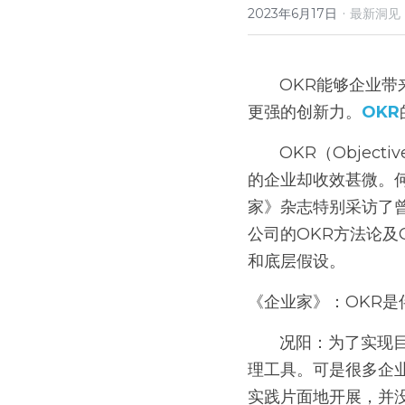
·
2023年6月17日
最新洞见
       OKR能够企业带来巨大价值，让字节跳动迅速成长为全球巨头，同时也赋予华为这样的领先企业
更强的创新力。
OKR
       OKR（Objectives and Key Results，目标与关键成果）已引入中国数年，然而部分跟随开展
的企业却收效甚微。
家》杂志特别采访了
公司的OKR方法论及
和底层假设。
《企业家》：OKR是
       况阳：为了实现目标或者创造更大的价值，国内多数头部企业都不同程度地应用OKR作为目标管
理工具。可是很多企
实践片面地开展，并