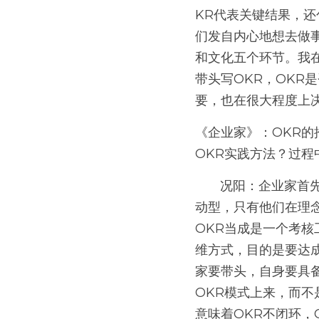
KR代表关键结果，还
们发自内心地想去做
和文化五个环节。我在
带头写OKR，OKR
要，也在很大程度上决
《企业家》：OKR
OKR实践方法？过程
       况阳：企业家首先需要建立OKR的理念自信。OKR的推行是一把手工程，一把手通常是理念驱
动型，只有他们在理念
OKR当成是一个考核
维方式，目的是要达
家要带头，自身要具
OKR模式上来，而不
意味着OKR不闭环，