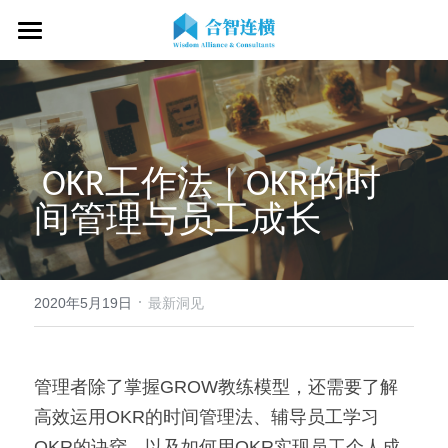
首页
关于我们
专业服务
关于我们
 OKR工作法 | OKR的时
OKR专家
OKR教练认证
OKR服务体系
间管理与员工成长 
战略伙伴
OKR系统落地陪跑
学习资源
了解COC
客户见证
OKR战略解码
OKR证书查询
·
新闻动态
专家视频
2020年5月19日
最新洞见
OKR工作坊/定制培训
专业书籍
搜索
管理者除了掌握GROW教练模型，还需要了解
OKR教练认证/训战
在线课程
现在预约
高效运用OKR的时间管理法、辅导员工学习
经营分析会
最新洞见
OKR的诀窍、以及如何用OKR实现员工个人成