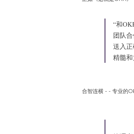
“和O
团队合
送入正
精髓和
合智连横 - - 专业的O