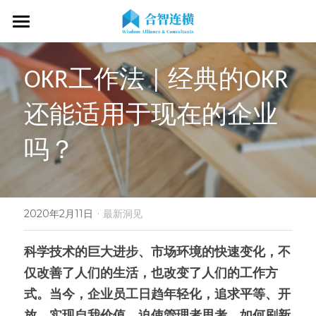
首页
OKR工作法 | 经典的OKR
关于我们
还能适用于现在的企业
专业服务
关于我们
吗？
OKR专家
OKR教练认证
OKR服务体系
战略伙伴
OKR系统落地陪跑
学习资源
了解COC
客户见证
OKR战略解码
OKR证书查询
·
新闻动态
专家视频
2020年2月11日
最新洞见
OKR工作坊/定制培训
专业书籍
搜索
科学技术的巨大进步、市场环境的快速变化，不
仅改善了人们的生活，也改变了人们的工作方
OKR教练认证/训战
在线课程
现在预约
式。当今，企业员工日趋年轻化，追求平等、开
经营分析会
最新洞见
放、实现自我价值，迫使管理者思考，如何刷新