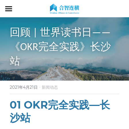
首页
回顾 | 世界读书日——
关于我们
《OKR完全实践》长沙
专业服务
关于我们
站
OKR专家
OKR教练认证
OKR服务体系
战略伙伴
OKR系统落地陪跑
学习资源
了解COC
客户见证
OKR战略解码
OKR证书查询
·
新闻动态
专家视频
2021年4月21日
新闻动态
OKR工作坊/定制培训
专业书籍
搜索
01 OKR完全实践—长
OKR教练认证/训战
在线课程
沙站
现在预约
经营分析会
最新洞见