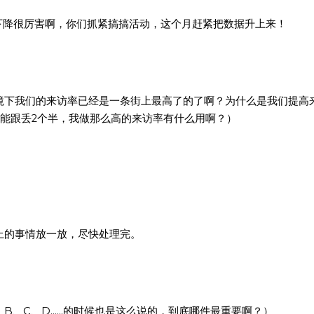
下降很厉害啊，你们抓紧搞搞活动，这个月赶紧把数据升上来！
境下我们的来访率已经是一条街上最高了的了啊？为什么是我们提高
，能跟丢2个半，我做那么高的来访率有什么用啊？）
上的事情放一放，尽快处理完。
、B、C、D……的时候也是这么说的，到底哪件最重要啊？）