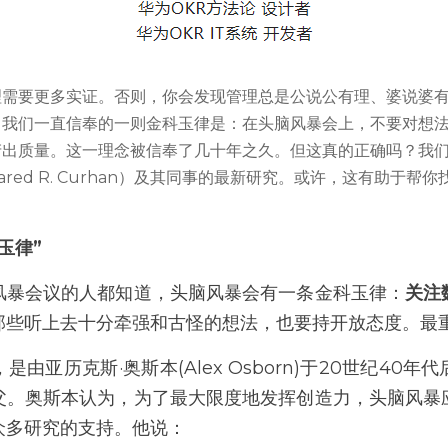
理需要更多实证。否则，你会发现管理总是公说公有理、婆说婆
，我们一直信奉的一则金科玉律是：在头脑风暴会上，不要对想
产出质量。这一理念被信奉了几十年之久。但这真的正确吗？我
ared R. Curhan）及其同事的最新研究。或许，这有助于
玉律”
风暴会议的人都知道，头脑风暴会有一条金科玉律：
关注
那些听上去十分牵强和古怪的想法，也要持开放态度。最
由亚历克斯·奥斯本(Alex Osborn)于20世纪40
父。奥斯本认为，为了最大限度地发挥创造力，头脑风暴
众多研究的支持。他说：