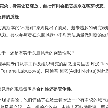
的花朵，赞美让它绽放，而批评则会把它扼杀在萌芽状态。
玉律的质疑
对奥斯本的“不批评”原则提出了质疑。越来越多的研究表
象力
。要求参与者在头脑风暴中不对想法质量做判断的做
助于，还是有碍于头脑风暴的创造性呢？
院专门从事工作及组织研究的副教授贾里德·库汉(Jared R
tiana Labuzova)、阿迪蒂·梅塔(Aditi Meht
脑风暴的现场氛围是
合作性还是竞争性
。
个现场实验，他们评估了在波士顿附近一个有争议的城市
头脑风暴会议。在一半的会议中，主持人不鼓励批评，而