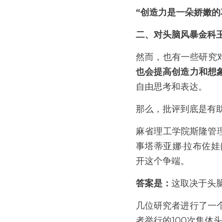
“创造力是一朵娇嫩
二、对头脑风暴金科
然而，也有一些研究
也会提高创造力和想
自由思考和表达。
那么，批评到底是有
麻省理工学院斯隆管理学
事塔蒂亚娜·拉布佐娃(Ta
开这个争端。
答案是：
这取决于头
几位研究者进行了一
者举行的100次集体