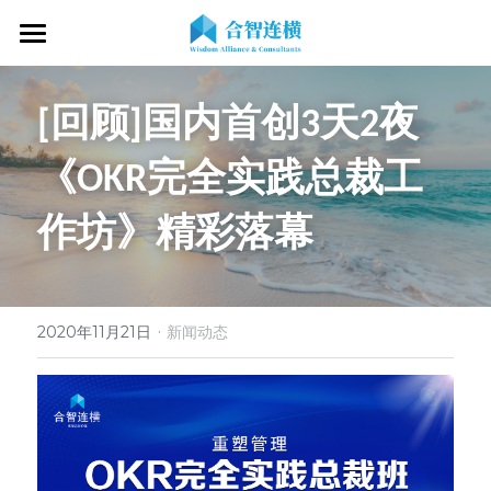
首页
[回顾]国内首创3天2夜
关于我们
《OKR完全实践总裁工
专业服务
关于我们
作坊》精彩落幕
OKR专家
OKR教练认证
OKR服务体系
战略伙伴
OKR系统落地陪跑
学习资源
了解COC
客户见证
OKR战略解码
OKR证书查询
·
新闻动态
专家视频
2020年11月21日
新闻动态
OKR工作坊/定制培训
专业书籍
搜索
OKR教练认证/训战
在线课程
现在预约
经营分析会
最新洞见