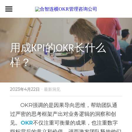
首页
关于我们
用成KPI的OKR长什么
专业服务
关于我们
样？
OKR专家
OKR教练认证
OKR服务体系
战略伙伴
OKR系统落地陪跑
学习资源
了解COC
客户见证
OKR战略解码
OKR证书查询
·
新闻动态
专家视频
2023年4月22日
最新洞见
OKR工作坊/定制培训
专业书籍
搜索
       OKR强调的是因果导向思维，帮助团队通
过严密的思考框架产出对业务逻辑的洞察和创
OKR教练认证/训战
在线课程
现在预约
见。
OKR
不仅注重可衡量的成果，也注重数字
经营分析会
最新洞见
指标背后的意义和价值，进而激发团队释放他们