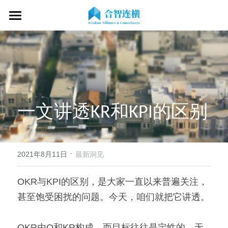
首页
关于我们
专业服务
关于我们
OKR专家
OKR教练认证
OKR服务体系
一文讲透KR和KPI的区别
战略伙伴
OKR系统落地陪跑
学习资源
了解COC
客户见证
OKR战略解码
OKR证书查询
·
新闻动态
专家视频
2021年8月11日
最新洞见
OKR工作坊/定制培训
专业书籍
搜索
OKR与KPI的区别，是大家一直以来普遍关注，
甚至饱受困扰的问题。今天，咱们就把它讲透。
OKR教练认证/训战
在线课程
现在预约
经营分析会
最新洞见
OKR由O和KR构成，而目标往往是定性的，无