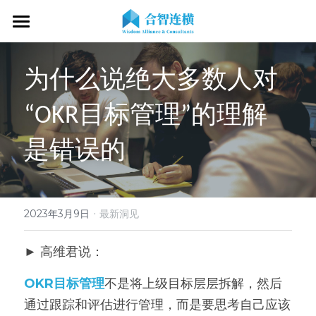
首页
为什么说绝大多数人对
关于我们
“OKR目标管理”的理解
专业服务
关于我们
是错误的
OKR专家
OKR教练认证
OKR服务体系
战略伙伴
OKR系统落地陪跑
学习资源
了解COC
客户见证
OKR战略解码
OKR证书查询
·
新闻动态
专家视频
2023年3月9日
最新洞见
OKR工作坊/定制培训
专业书籍
搜索
► 高维君说：
OKR教练认证/训战
在线课程
OKR目标管理
不是将上级目标层层拆解，然后
现在预约
通过跟踪和评估进行管理，而是要思考自己应该
经营分析会
最新洞见