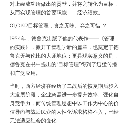
对上级成功所做出的贡献，并将之转化为目标，
高质量复盘
从而实现管理的首要职能——经济绩效。
01,OKR目标管理，食之无味、弃之可惜 ？
1954年，德鲁克出版了他的代表作——《管理
的实践》，掀开了管理学新的篇章，也奠定了德
鲁克无与伦比的大师地位；更具现实意义的是，
德鲁克在书中提出的“目标管理”得到了迅猛传播
和广泛应用。
当时，西方经济在经历了二战后的恢复期后步入
大发展阶段，企业急需进一步提升效率、强化自
身竞争力，而传统管理思想中以工作为中心的价
值导向与战后民众的人性化诉求格格不入，已经
无法适应社会的变化。