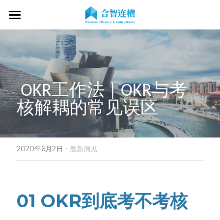
首页
关于我们
专业服务
关于我们
 OKR工作法 | OKR与考
OKR专家
OKR教练认证
OKR服务体系
核解耦的常见误区 
战略伙伴
OKR系统落地陪跑
学习资源
了解COC
客户见证
OKR战略解码
OKR证书查询
·
新闻动态
专家视频
2020年6月2日
最新洞见
OKR工作坊/定制培训
专业书籍
搜索
OKR教练认证/训战
在线课程
01 OKR到底考不考核
现在预约
经营分析会
最新洞见