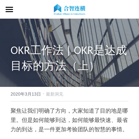
首页
关于我们
OKR工作法 | OKR是达成
专业服务
关于我们
目标的方法（上）
OKR专家
OKR教练认证
OKR服务体系
战略伙伴
OKR系统落地陪跑
学习资源
了解COC
客户见证
OKR战略解码
OKR证书查询
·
新闻动态
专家视频
2020年3月13日
最新洞见
OKR工作坊/定制培训
专业书籍
搜索
聚焦让我们明确了方向，大家知道了目的地是哪
里。但是如何能够到达，如何能够最快速、最省
OKR教练认证/训战
在线课程
现在预约
力的到达，是一件更加考验团队的智慧的事情。
经营分析会
最新洞见